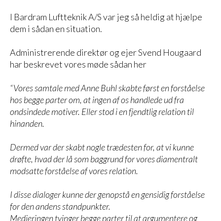
I Bardram Luftteknik A/S var jeg så heldig at hjælpe
dem i sådan en situation.
Administrerende direktør og ejer Svend Hougaard
har beskrevet vores møde sådan her
“Vores samtale med Anne Buhl skabte først en forståelse
hos begge parter om, at ingen af os handlede ud fra
ondsindede motiver. Eller stod i en fjendtlig relation til
hinanden.
Dermed var der skabt nogle trædesten for, at vi kunne
drøfte, hvad der lå som baggrund for vores diamentralt
modsatte forståelse af vores relation.
I disse dialoger kunne der genopstå en gensidig forståelse
for den andens standpunkter.
Medieringen tvinger begge parter til at argumentere og