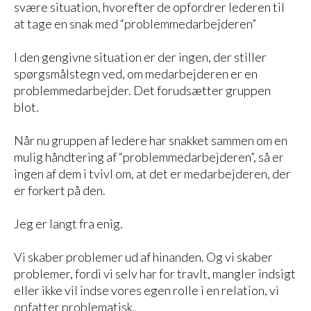
svære situation, hvorefter de opfordrer lederen til
at tage en snak med “problemmedarbejderen”
I den gengivne situation er der ingen, der stiller
spørgsmålstegn ved, om medarbejderen er en
problemmedarbejder. Det forudsætter gruppen
blot.
Når nu gruppen af ledere har snakket sammen om en
mulig håndtering af “problemmedarbejderen”, så er
ingen af dem i tvivl om, at det er medarbejderen, der
er forkert på den.
Jeg er langt fra enig.
Vi skaber problemer ud af hinanden. Og vi skaber
problemer, fordi vi selv har for travlt, mangler indsigt
eller ikke vil indse vores egen rolle i en relation, vi
opfatter problematisk.