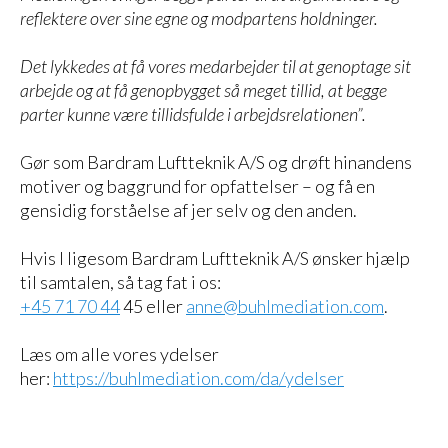
reflektere over sine egne og modpartens holdninger.
Det lykkedes at få vores medarbejder til at genoptage sit
arbejde og at få genopbygget så meget tillid, at begge
parter kunne være tillidsfulde i arbejdsrelationen”.
Gør som Bardram Luftteknik A/S og drøft hinandens
motiver og baggrund for opfattelser – og få en
gensidig forståelse af jer selv og den anden.
Hvis I ligesom Bardram Luftteknik A/S ønsker hjælp
til samtalen, så tag fat i os:
+45 71 70 44
45 eller
anne@buhlmediation.com
.
Læs om alle vores ydelser
her:
https://buhlmediation.com/da/ydelser