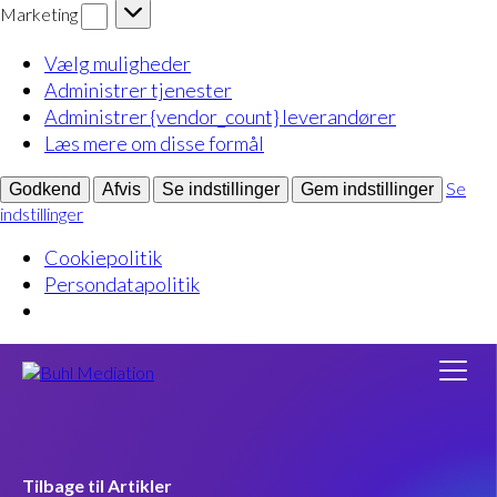
Marketing
Marketing
Vælg muligheder
Administrer tjenester
Administrer {vendor_count} leverandører
Læs mere om disse formål
Se
Godkend
Afvis
Se indstillinger
Gem indstillinger
indstillinger
Cookiepolitik
Persondatapolitik
Tilbage til Artikler