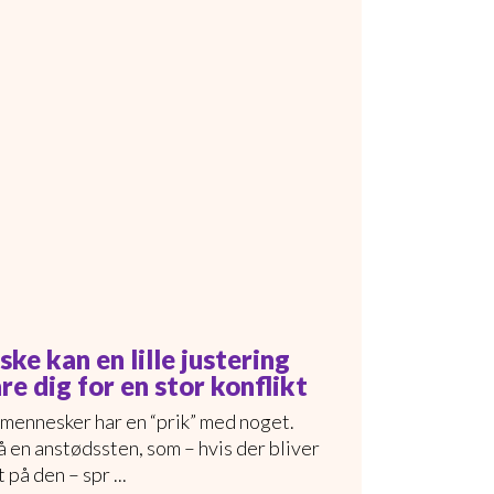
ke kan en lille justering
re dig for en stor konflikt
 mennesker har en “prik” med noget.
å en anstødssten, som – hvis der bliver
 på den – spr ...