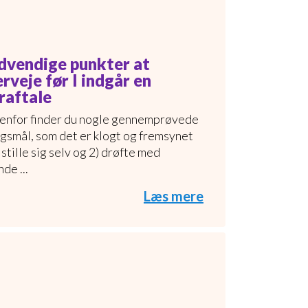
dvendige punkter at
rveje før I indgår en
raftale
nfor finder du nogle gennemprøvede
gsmål, som det er klogt og fremsynet
) stille sig selv og 2) drøfte med
de ...
Læs mere