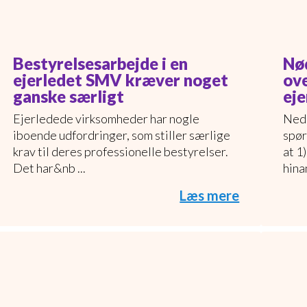
Bestyrelsesarbejde i en
Nø
ejerledet SMV kræver noget
ove
ganske særligt
eje
Ejerledede virksomheder har nogle
Nede
iboende udfordringer, som stiller særlige
spør
krav til deres professionelle bestyrelser.
at 1
Det har&nb ...
hinan
Læs mere