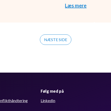
Læs mere
NÆSTE SIDE
Følg med på
flikthåndtering
LinkedIn