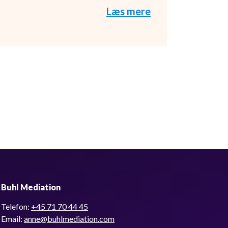
Læs mere
Buhl Mediation
Telefon:
+45 71 70 44 45
Email:
anne@buhlmediation.com