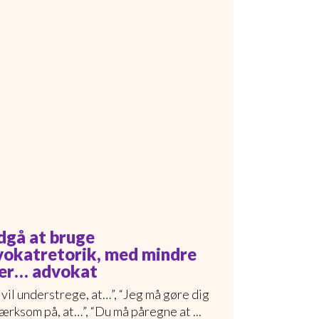
dgå at bruge
vokatretorik, med mindre
 er… advokat
 vil understrege, at…”, “Jeg må gøre dig
rksom på, at…”, “Du må påregne at ...